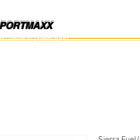
PORTMAXX
PORTMAXX
ted name in powersport.
อะไหล่เรือ
อุปกรณ์
อะไหล่มือสอง
อะไหล่อื่นๆ
Sierra Fuel