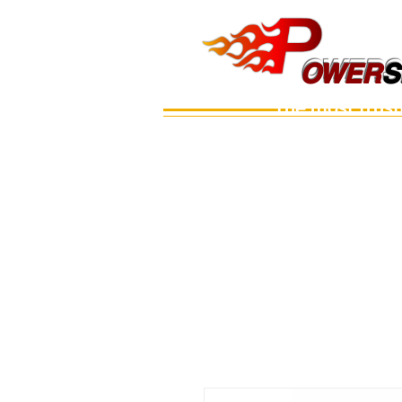
OWERS
OWER
S
The most trus
Main
เรือ
อะไหล่เครื่อง