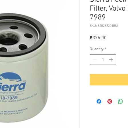
Filter, Volv
7989
SKU: 808282201883
Price
฿375.00
Quantity
*