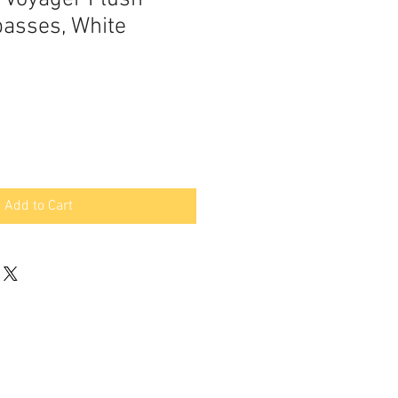
asses, White
Add to Cart