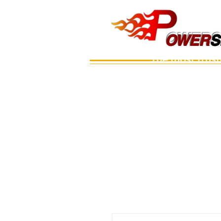
OWERS
OWER
S
The most trus
Main
เรือ
อะไหล่เครื่อง