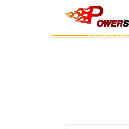
OWERS
OWER
S
The most trus
Main
เรือ
อะไหล่เครื่อง