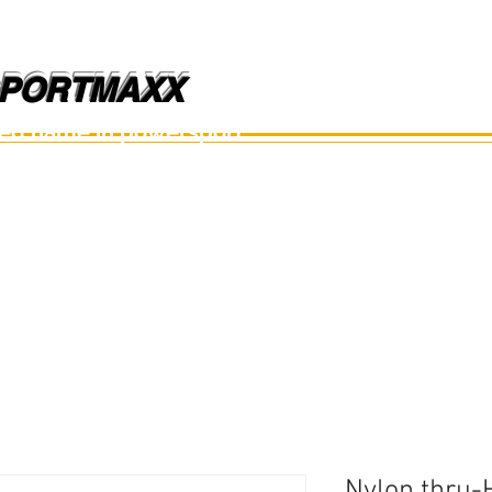
PORTMAXX
PORTMAXX
ted name in powersport.
อะไหล่เรือ
อุปกรณ์
อะไหล่มือสอง
อะไหล่อื่นๆ
Nylon thru-