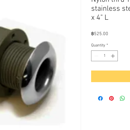
stainless st
x 4" L
Price
฿525.00
Quantity
*