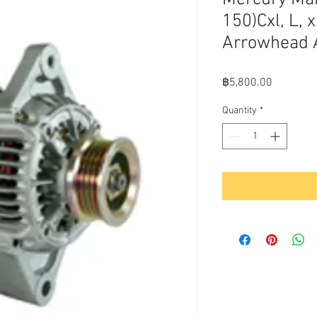
150)Cxl, L, 
Arrowhead
Price
฿5,800.00
Quantity
*