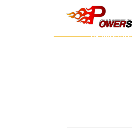
OWERS
OWER
S
The most trus
Main
เรือ
อะไหล่เครื่อง