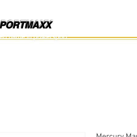
PORTMAXX
PORTMAXX
ted name in powersport.
อะไหล่เรือ
อุปกรณ์
อะไหล่มือสอง
อะไหล่อื่นๆ
Mercury Mar