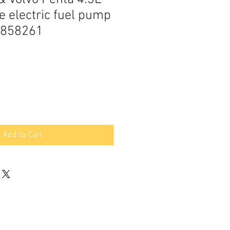
e electric fuel pump
3858261
Add to Cart