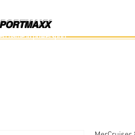
PORTMAXX
PORTMAXX
ted name in powersport.
อะไหล่เรือ
อุปกรณ์
อะไหล่มือสอง
อะไหล่อื่นๆ
MerCruiser 