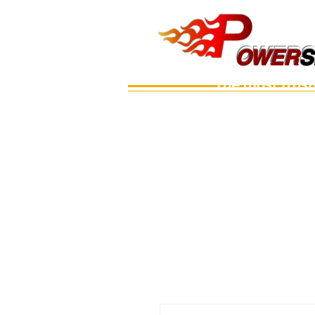
OWERS
OWER
S
The most trus
Main
เรือ
อะไหล่เครื่อง