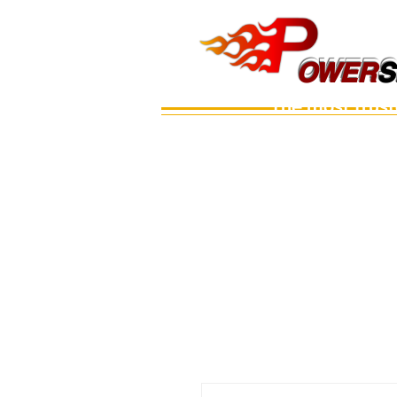
OWERS
OWER
S
The most trus
Main
เรือ
อะไหล่เครื่อง