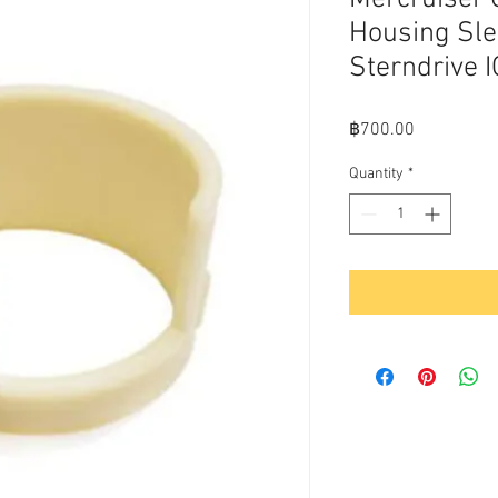
Housing Sl
Sterndrive I
Price
฿700.00
Quantity
*