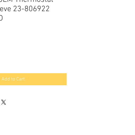
eeve 23-806922
O
Add to Cart