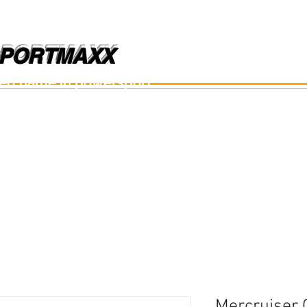
PORTMAXX
PORTMAXX
ted name in powersport.
อะไหล่เรือ
อุปกรณ์
อะไหล่มือสอง
อะไหล่อื่นๆ
Mercruiser