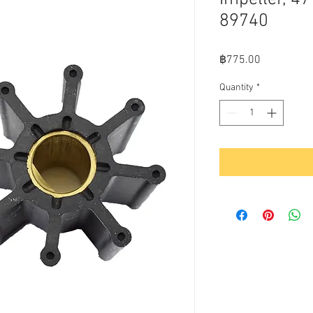
89740
Price
฿775.00
Quantity
*