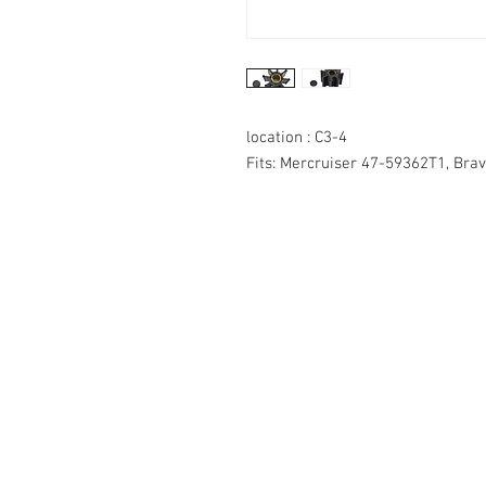
location : C3-4
Fits: Mercruiser 47-59362T1, Bravo I