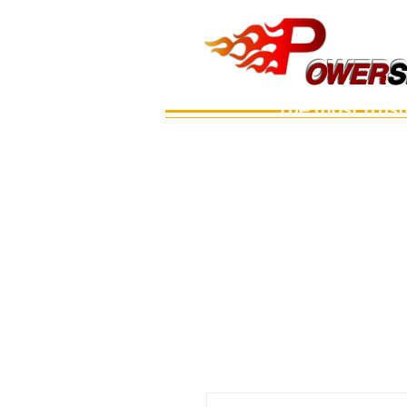
OWERS
OWER
S
The most trus
Main
เรือ
อะไหล่เครื่อง