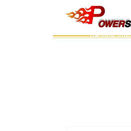
OWERS
OWER
S
The most trus
Main
เรือ
อะไหล่เครื่อง