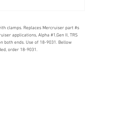
th clamps. Replaces Mercruiser part #s 
iser applications, Alpha #1,Gen II, TRS 
 on both ends. Use of 18-9031. Bellow 
ed, order 18-9031.
