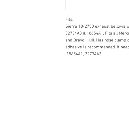
Fits,

Sierra 18-2750 exhaust bellows wi
32734A3 & 18654A1. Fits all Mercru
and Bravo I,II,III. Has hose clamp
adhesive is recommended. If need
 18654A1, 32734A3