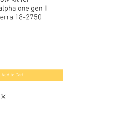
lpha one gen II
erra 18-2750
Add to Cart