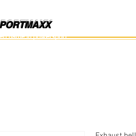
PORTMAXX
PORTMAXX
ted name in powersport.
อะไหล่เรือ
อุปกรณ์
อะไหล่มือสอง
อะไหล่อื่นๆ
Exhaust bell