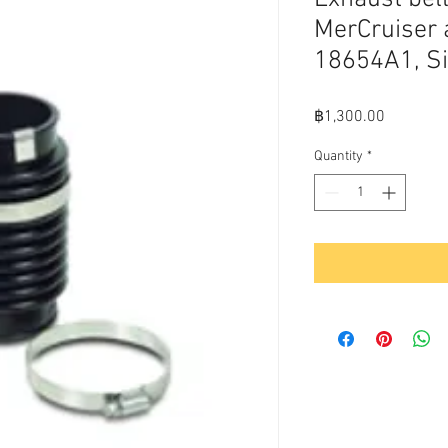
MerCruiser a
18654A1, Si
Price
฿1,300.00
Quantity
*