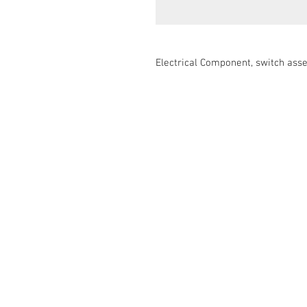
Electrical Component, switch as