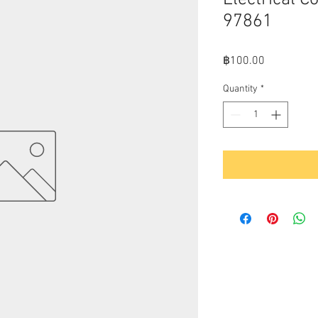
97861
Price
฿100.00
Quantity
*