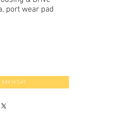
a, port wear pad
Add to Cart