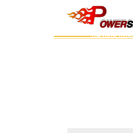
OWERS
OWER
S
The most trus
Main
เรือ
อะไหล่เครื่อง