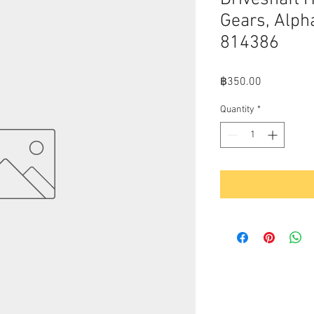
Gears, Alph
814386
Price
฿350.00
Quantity
*